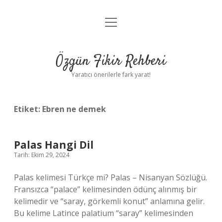
menüyü
Gizlilik Politikası
aç
Hakkımızda
Özgün Fikir Rehberi
Yasal Uyarı
Yaratıcı önerilerle fark yarat!
Etiket:
Ebren ne demek
Palas Hangi Dil
Tarih: Ekim 29, 2024
Palas kelimesi Türkçe mi? Palas – Nisanyan Sözlüğü.
Fransızca “palace” kelimesinden ödünç alınmış bir
kelimedir ve “saray, görkemli konut” anlamına gelir.
Bu kelime Latince palatium “saray” kelimesinden