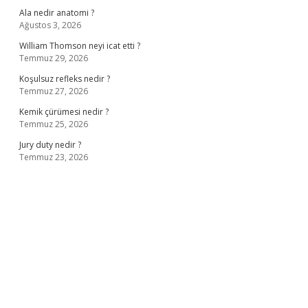
Ala nedir anatomi ?
Ağustos 3, 2026
William Thomson neyi icat etti ?
Temmuz 29, 2026
Koşulsuz refleks nedir ?
Temmuz 27, 2026
Kemik çürümesi nedir ?
Temmuz 25, 2026
Jury duty nedir ?
Temmuz 23, 2026
ş
ilbet giriş adresi
www.betexper.xyz/