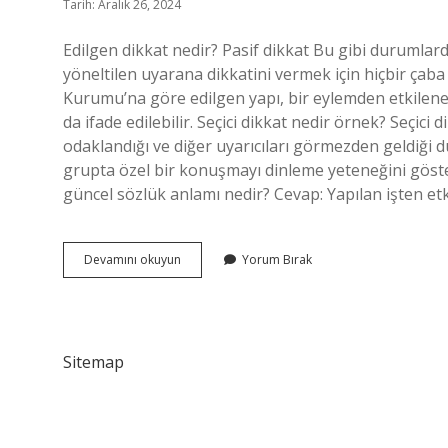
Tarih: Aralık 26, 2024
Edilgen dikkat nedir? Pasif dikkat Bu gibi durumlarda
yöneltilen uyarana dikkatini vermek için hiçbir çab
Kurumu’na göre edilgen yapı, bir eylemden etkilenen k
da ifade edilebilir. Seçici dikkat nedir örnek? Seçici d
odaklandığı ve diğer uyarıcıları görmezden geldiği du
grupta özel bir konuşmayı dinleme yeteneğini göste
güncel sözlük anlamı nedir? Cevap: Yapılan işten et
Edilgen
Devamını okuyun
Yorum Bırak
Dikkat
Ne
Demek
Sitemap