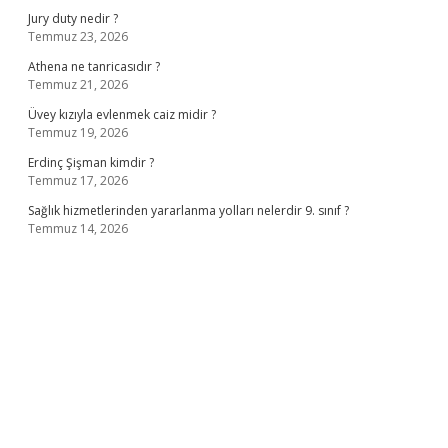
Jury duty nedir ?
Temmuz 23, 2026
Athena ne tanricasıdır ?
Temmuz 21, 2026
Üvey kızıyla evlenmek caiz midir ?
Temmuz 19, 2026
Erdinç Şişman kimdir ?
Temmuz 17, 2026
Sağlık hizmetlerinden yararlanma yolları nelerdir 9. sınıf ?
Temmuz 14, 2026
ş
ilbet giriş adresi
www.betexper.xyz/