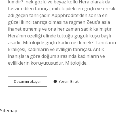
kimdir? İnek gözlü ve beyaz kollu Hera olarak da
tasvir edilen tanrıça, mitolojideki en güçlü ve en sık
adı geçen tanrıçadır. Appphrodite’den sonra en
güzel ikinci tanrıça olmasına rağmen Zeus’a asla
ihanet etmemiş ve ona her zaman sadık kalmıştır.
Hera’nın özelliği elinde tuttuğu guguk kuşu başlı
asadır. Mitolojide güçlü kadın ne demek? Tanrıların
kraliçesi, kadınların ve evliliğin tanrıçası. Antik
inanışlara göre doğum sırasında kadınların ve
evliliklerin koruyucusudur. Mitolojide…
En
Devamını okuyun
Yorum Bırak
Güçlü
Kadın
Tanrıça
Kimdir
Sitemap