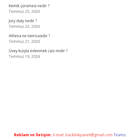
Kemik çürümesi nedir ?
Temmuz 25, 2026
Jury duty nedir ?
Temmuz 23, 2026
Athena ne tanricasıdır ?
Temmuz 21, 2026
Üvey kızıyla evlenmek caiz midir ?
Temmuz 19, 2026
ş
ilbet giriş adresi
www.betexper.xyz/
Reklam ve İletişim:
E-mail:
backlinkpaneli@gmail.com
Teams: