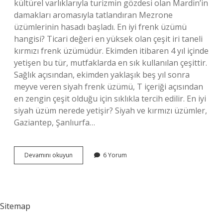
kültürel varlıklarıyla turizmin gözdesi olan Mardin’in
damakları aromasıyla tatlandıran Mezrone
üzümlerinin hasadı başladı. En iyi frenk üzümü
hangisi? Ticari değeri en yüksek olan çeşit iri taneli
kırmızı frenk üzümüdür. Ekimden itibaren 4 yıl içinde
yetişen bu tür, mutfaklarda en sık kullanılan çeşittir.
Sağlık açısından, ekimden yaklaşık beş yıl sonra
meyve veren siyah frenk üzümü, T içeriği açısından
en zengin çeşit olduğu için sıklıkla tercih edilir. En iyi
siyah üzüm nerede yetişir? Siyah ve kırmızı üzümler,
Gaziantep, Şanlıurfa…
En
Devamını okuyun
6 Yorum
Iyi
Üzüm
Fidanı
Hangisi
Sitemap