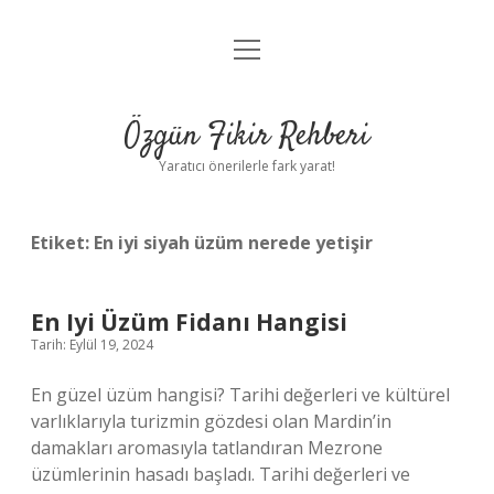
menüyü
Gizlilik Politikası
aç
Hakkımızda
Özgün Fikir Rehberi
Yasal Uyarı
Yaratıcı önerilerle fark yarat!
Etiket:
En iyi siyah üzüm nerede yetişir
En Iyi Üzüm Fidanı Hangisi
Tarih: Eylül 19, 2024
En güzel üzüm hangisi? Tarihi değerleri ve kültürel
varlıklarıyla turizmin gözdesi olan Mardin’in
damakları aromasıyla tatlandıran Mezrone
üzümlerinin hasadı başladı. Tarihi değerleri ve