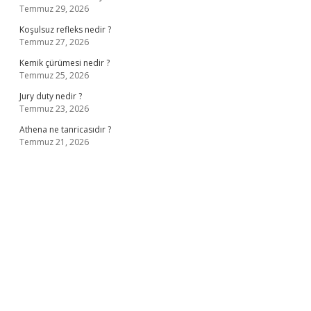
Temmuz 29, 2026
Koşulsuz refleks nedir ?
Temmuz 27, 2026
Kemik çürümesi nedir ?
Temmuz 25, 2026
Jury duty nedir ?
Temmuz 23, 2026
Athena ne tanricasıdır ?
Temmuz 21, 2026
ş
ilbet giriş adresi
www.betexper.xyz/