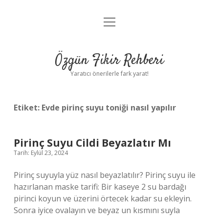
menüyü
Gizlilik Politikası
aç
Hakkımızda
Özgün Fikir Rehberi
Yasal Uyarı
Yaratıcı önerilerle fark yarat!
Etiket:
Evde pirinç suyu toniği nasıl yapılır
Pirinç Suyu Cildi Beyazlatır Mı
Tarih: Eylül 23, 2024
Pirinç suyuyla yüz nasıl beyazlatılır? Pirinç suyu ile
hazırlanan maske tarifi: Bir kaseye 2 su bardağı
pirinci koyun ve üzerini örtecek kadar su ekleyin.
Sonra iyice ovalayın ve beyaz un kısmını suyla