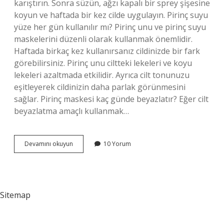
karıştırın. Sonra süzün, ağzı kapalı bir sprey şişesine
koyun ve haftada bir kez cilde uygulayın. Pirinç suyu
yüze her gün kullanılır mı? Pirinç unu ve pirinç suyu
maskelerini düzenli olarak kullanmak önemlidir.
Haftada birkaç kez kullanırsanız cildinizde bir fark
görebilirsiniz. Pirinç unu ciltteki lekeleri ve koyu
lekeleri azaltmada etkilidir. Ayrıca cilt tonunuzu
eşitleyerek cildinizin daha parlak görünmesini
sağlar. Pirinç maskesi kaç günde beyazlatır? Eğer cilt
beyazlatma amaçlı kullanmak…
Pirinç
Devamını okuyun
10 Yorum
Suyu
Cildi
Beyazlatır
Mı
Sitemap