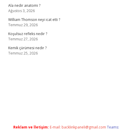
Ala nedir anatomi ?
Ağustos 3, 2026
William Thomson neyi icat etti ?
Temmuz 29, 2026
Koşulsuz refleks nedir ?
Temmuz 27, 2026
Kemik çürümesi nedir ?
Temmuz 25, 2026
ş
ilbet giriş adresi
www.betexper.xyz/
Reklam ve İletişim:
E-mail:
backlinkpaneli@gmail.com
Teams: