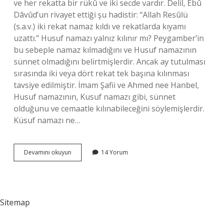
ve her rekatta bir rükû ve iki secde vardır. Delil, Ebû
Dâvûd’un rivayet ettiği şu hadistir: “Allah Resûlü
(s.a.v.) iki rekat namaz kıldı ve rekatlarda kıyamı
uzattı.” Husuf namazı yalnız kılınır mı? Peygamber’in
bu sebeple namaz kılmadığını ve Husuf namazının
sünnet olmadığını belirtmişlerdir. Ancak ay tutulması
sırasında iki veya dört rekat tek başına kılınması
tavsiye edilmiştir. İmam Şafii ve Ahmed nee Hanbel,
Husuf namazının, Kusuf namazı gibi, sünnet
olduğunu ve cemaatle kılınabileceğini söylemişlerdir.
Küsuf namazı ne…
Husuf
Devamını okuyun
14 Yorum
Ve
Küsuf
Namazı
Nasıl
Kılınır
Sitemap