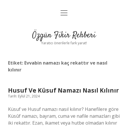
menüyü
Gizlilik Politikası
aç
Hakkımızda
Özgün Fikir Rehberi
Yasal Uyarı
Yaratıcı önerilerle fark yarat!
Etiket:
Evvabin namazı kaç rekattır ve nasıl
kılınır
Husuf Ve Küsuf Namazı Nasıl Kılınır
Tarih: Eylül 21, 2024
Küsuf ve Husuf namazı nasıl kılınır? Hanefilere göre
Küsûf namazı, bayram, cuma ve nafile namazları gibi
iki rekattır. Ezan, ikamet veya hutbe olmadan kılınır