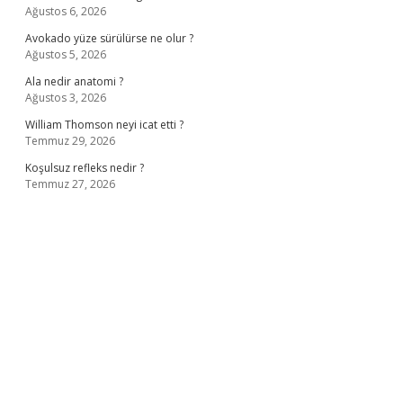
Ağustos 6, 2026
Avokado yüze sürülürse ne olur ?
Ağustos 5, 2026
Ala nedir anatomi ?
Ağustos 3, 2026
William Thomson neyi icat etti ?
Temmuz 29, 2026
Koşulsuz refleks nedir ?
Temmuz 27, 2026
ş
ilbet giriş adresi
www.betexper.xyz/