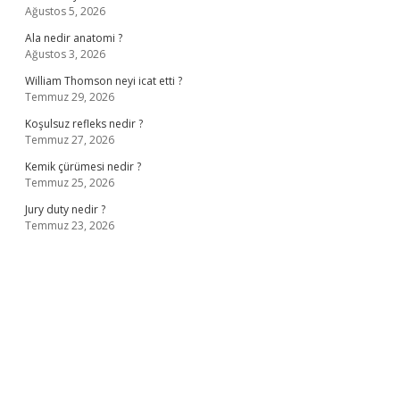
Ağustos 5, 2026
Ala nedir anatomi ?
Ağustos 3, 2026
William Thomson neyi icat etti ?
Temmuz 29, 2026
Koşulsuz refleks nedir ?
Temmuz 27, 2026
Kemik çürümesi nedir ?
Temmuz 25, 2026
Jury duty nedir ?
Temmuz 23, 2026
ş
ilbet giriş adresi
www.betexper.xyz/