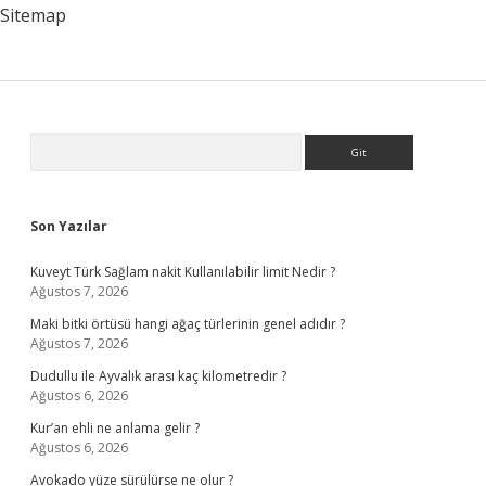
Nasıl
Sitemap
Anlaşılır
Sidebar
Arama
Son Yazılar
Kuveyt Türk Sağlam nakit Kullanılabilir limit Nedir ?
Ağustos 7, 2026
Maki bitki örtüsü hangi ağaç türlerinin genel adıdır ?
Ağustos 7, 2026
Dudullu ile Ayvalık arası kaç kilometredir ?
Ağustos 6, 2026
Kur’an ehli ne anlama gelir ?
Ağustos 6, 2026
Avokado yüze sürülürse ne olur ?