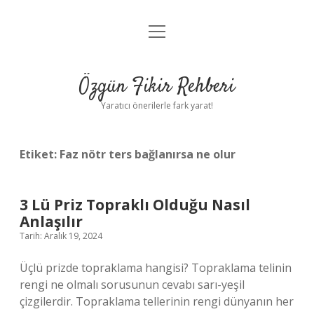
menüyü
Gizlilik Politikası
aç
Hakkımızda
Özgün Fikir Rehberi
Yasal Uyarı
Yaratıcı önerilerle fark yarat!
Etiket:
Faz nötr ters bağlanırsa ne olur
3 Lü Priz Topraklı Olduğu Nasıl
Anlaşılır
Tarih: Aralık 19, 2024
Üçlü prizde topraklama hangisi? Topraklama telinin
rengi ne olmalı sorusunun cevabı sarı-yeşil
çizgilerdir. Topraklama tellerinin rengi dünyanın her