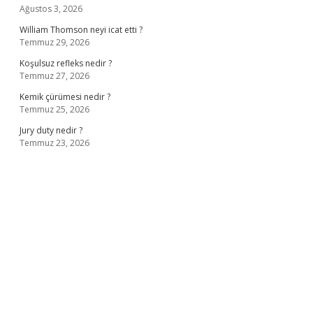
Ağustos 3, 2026
William Thomson neyi icat etti ?
Temmuz 29, 2026
Koşulsuz refleks nedir ?
Temmuz 27, 2026
Kemik çürümesi nedir ?
Temmuz 25, 2026
Jury duty nedir ?
Temmuz 23, 2026
ş
ilbet giriş adresi
www.betexper.xyz/