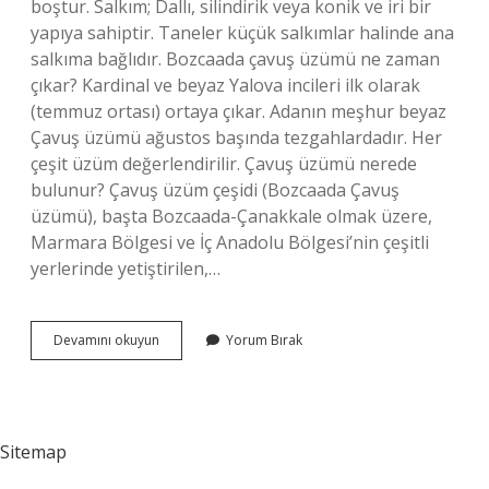
boştur. Salkım; Dallı, silindirik veya konik ve iri bir
yapıya sahiptir. Taneler küçük salkımlar halinde ana
salkıma bağlıdır. Bozcaada çavuş üzümü ne zaman
çıkar? Kardinal ve beyaz Yalova incileri ilk olarak
(temmuz ortası) ortaya çıkar. Adanın meşhur beyaz
Çavuş üzümü ağustos başında tezgahlardadır. Her
çeşit üzüm değerlendirilir. Çavuş üzümü nerede
bulunur? Çavuş üzüm çeşidi (Bozcaada Çavuş
üzümü), başta Bozcaada-Çanakkale olmak üzere,
Marmara Bölgesi ve İç Anadolu Bölgesi’nin çeşitli
yerlerinde yetiştirilen,…
Çavuş
Devamını okuyun
Yorum Bırak
Üzümü
Ne
Zaman
Olur
Sitemap