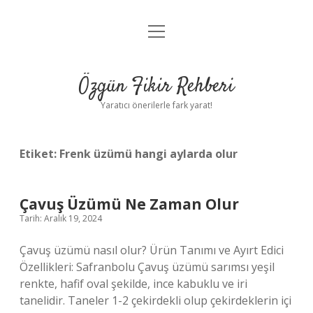
menüyü
Gizlilik Politikası
aç
Hakkımızda
Özgün Fikir Rehberi
Yasal Uyarı
Yaratıcı önerilerle fark yarat!
Etiket:
Frenk üzümü hangi aylarda olur
Çavuş Üzümü Ne Zaman Olur
Tarih: Aralık 19, 2024
Çavuş üzümü nasıl olur? Ürün Tanımı ve Ayırt Edici
Özellikleri: Safranbolu Çavuş üzümü sarımsı yeşil
renkte, hafif oval şekilde, ince kabuklu ve iri
tanelidir. Taneler 1-2 çekirdekli olup çekirdeklerin içi