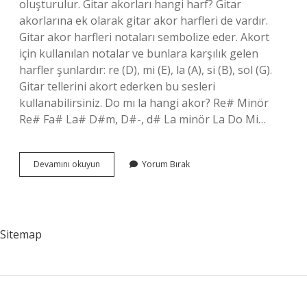
oluşturulur. Gitar akorları hangi harf? Gitar
akorlarına ek olarak gitar akor harfleri de vardır.
Gitar akor harfleri notaları sembolize eder. Akort
için kullanılan notalar ve bunlara karşılık gelen
harfler şunlardır: re (D), mi (E), la (A), si (B), sol (G).
Gitar tellerini akort ederken bu sesleri
kullanabilirsiniz. Do mı la hangi akor? Re# Minör
Re# Fa# La# D#m, D#-, d# La minör La Do Mi…
Akorlar
Devamını okuyun
Yorum Bırak
Hangi
Harf
Sitemap