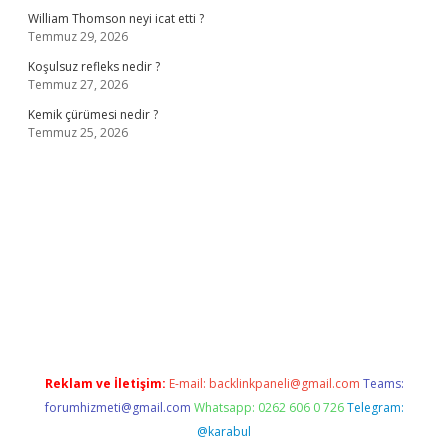
William Thomson neyi icat etti ?
Temmuz 29, 2026
Koşulsuz refleks nedir ?
Temmuz 27, 2026
Kemik çürümesi nedir ?
Temmuz 25, 2026
ş
ilbet giriş adresi
www.betexper.xyz/
Reklam ve İletişim:
E-mail:
backlinkpaneli@gmail.com
Teams:
forumhizmeti@gmail.com
Whatsapp: 0262 606 0 726
Telegram:
@karabul