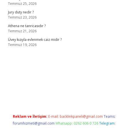
Temmuz 25, 2026
Jury duty nedir ?
Temmuz 23, 2026
Athena ne tanricasıdır ?
Temmuz 21, 2026
Üvey kızıyla evlenmek caiz midir ?
Temmuz 19, 2026
ş
ilbet giriş adresi
www.betexper.xyz/
Reklam ve İletişim:
E-mail:
backlinkpaneli@gmail.com
Teams:
forumhizmeti@gmail.com
Whatsapp: 0262 606 0 726
Telegram: