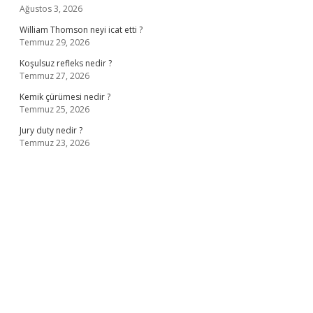
Ağustos 3, 2026
William Thomson neyi icat etti ?
Temmuz 29, 2026
Koşulsuz refleks nedir ?
Temmuz 27, 2026
Kemik çürümesi nedir ?
Temmuz 25, 2026
Jury duty nedir ?
Temmuz 23, 2026
giriş
ilbet giriş adresi
www.betexper.xyz/