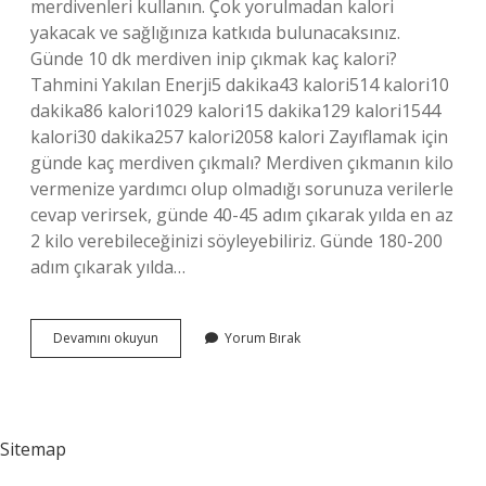
merdivenleri kullanın. Çok yorulmadan kalori
yakacak ve sağlığınıza katkıda bulunacaksınız.
Günde 10 dk merdiven inip çıkmak kaç kalori?
Tahmini Yakılan Enerji5 dakika43 kalori514 kalori10
dakika86 kalori1029 kalori15 dakika129 kalori1544
kalori30 dakika257 kalori2058 kalori Zayıflamak için
günde kaç merdiven çıkmalı? Merdiven çıkmanın kilo
vermenize yardımcı olup olmadığı sorunuza verilerle
cevap verirsek, günde 40-45 adım çıkarak yılda en az
2 kilo verebileceğinizi söyleyebiliriz. Günde 180-200
adım çıkarak yılda…
5
Devamını okuyun
Yorum Bırak
Kat
Merdiven
Çıkmak
Kaç
Kalori
Sitemap