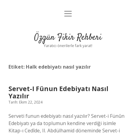
menüyü
Gizlilik Politikası
aç
Hakkımızda
Özgün Fikir Rehberi
Yasal Uyarı
Yaratıcı önerilerle fark yarat!
Etiket:
Halk edebiyatı nasıl yazılır
Servet-I Fünun Edebiyatı Nasıl
Yazılır
Tarih: Ekim 22, 2024
Serveti funun edebiyatı nasıl yazılır? Servet-i Fünûn
Edebiyatı ya da toplumun kendine verdiği isimle
Kitap-ı Cedîde, II. Abdülhamid döneminde Servet-i