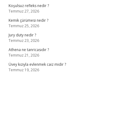
Koşulsuz refleks nedir ?
Temmuz 27, 2026
Kemik çürümesi nedir ?
Temmuz 25, 2026
Jury duty nedir ?
Temmuz 23, 2026
Athena ne tanricasıdır ?
Temmuz 21, 2026
Üvey kızıyla evlenmek caiz midir ?
Temmuz 19, 2026
iş
ilbet giriş adresi
www.betexper.xyz/