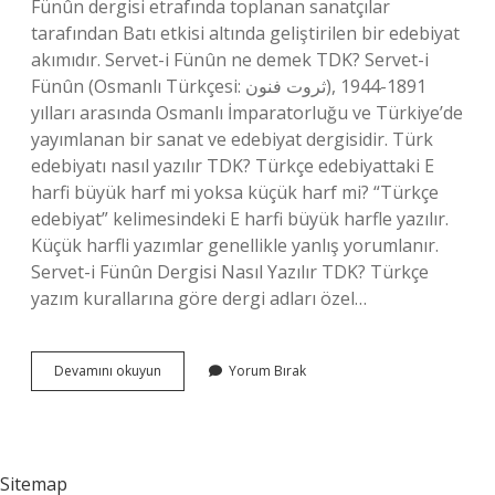
Fünûn dergisi etrafında toplanan sanatçılar
tarafından Batı etkisi altında geliştirilen bir edebiyat
akımıdır. Servet-i Fünûn ne demek TDK? Servet-i
Fünûn (Osmanlı Türkçesi: ثروت فنون), 1891-1944
yılları arasında Osmanlı İmparatorluğu ve Türkiye’de
yayımlanan bir sanat ve edebiyat dergisidir. Türk
edebiyatı nasıl yazılır TDK? Türkçe edebiyattaki E
harfi büyük harf mi yoksa küçük harf mi? “Türkçe
edebiyat” kelimesindeki E harfi büyük harfle yazılır.
Küçük harfli yazımlar genellikle yanlış yorumlanır.
Servet-i Fünûn Dergisi Nasıl Yazılır TDK? Türkçe
yazım kurallarına göre dergi adları özel…
Servet-
Devamını okuyun
Yorum Bırak
I
Fünun
Edebiyatı
Nasıl
Yazılır
Sitemap