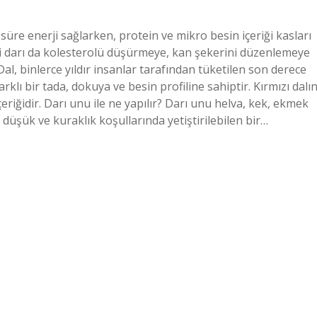
n süre enerji sağlarken, protein ve mikro besin içeriği kasları
 gibi darı da kolesterolü düşürmeye, kan şekerini düzenlemeye
Dal, binlerce yıldır insanlar tarafından tüketilen son derece
rklı bir tada, dokuya ve besin profiline sahiptir. Kırmızı dalı
eriğidir. Darı unu ile ne yapılır? Darı unu helva, kek, ekmek
 düşük ve kuraklık koşullarında yetiştirilebilen bir…