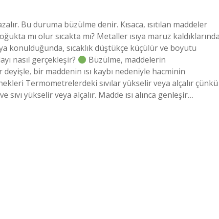
 azalır. Bu duruma büzülme denir. Kısaca, ısıtılan maddeler
ğukta mı olur sıcakta mı? Metaller ısıya maruz kaldıklarınd
suya konulduğunda, sıcaklık düştükçe küçülür ve boyutu
ayı nasıl gerçekleşir?
Büzülme, maddelerin
 deyişle, bir maddenin ısı kaybı nedeniyle hacminin
kleri Termometrelerdeki sıvılar yükselir veya alçalır çünkü
ve sıvı yükselir veya alçalır. Madde ısı alınca genleşir…