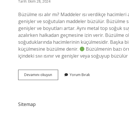
Tarih: Ekim 28, 2024
Büzülme ısı alır mı? Maddeler ısı verdikçe hacimleri
genişler ve soğutulan maddeler büzülür. Büzülme so
genişler ve boyutları artar. Aynı metal top soğuk 
azalırken halkadan geçmesine izin verir. Büzülme ol
soğuduklarında hacimlerinin küçülmesidir. Başka bir
küçülmesine büzülme denir.
Büzülmenin bazı örne
içindeki sıvı ısınır ve genişler veya soğuyup büzülür 
Büzülme
Devamını okuyun
Yorum Bırak
Isı
Alır
Mı
Verir
Mi
Sitemap