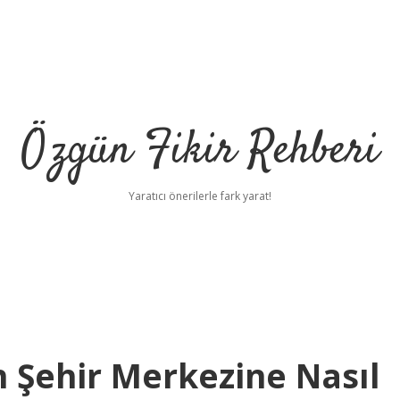
Özgün Fikir Rehberi
Yaratıcı önerilerle fark yarat!
 Şehir Merkezine Nasıl