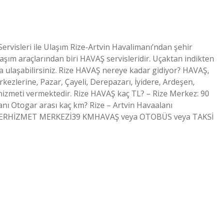
rvisleri ile Ulaşım Rize-Artvin Havalimanı’ndan şehir
aşım araçlarından biri HAVAŞ servisleridir. Uçaktan indikten
la ulaşabilirsiniz. Rize HAVAŞ nereye kadar gidiyor? HAVAŞ,
kezlerine, Pazar, Çayeli, Derepazarı, İyidere, Ardeşen,
ığı hizmeti vermektedir. Rize HAVAŞ kaç TL? – Rize Merkez: 90
manı Otogar arası kaç km? Rize – Artvin Havaalanı
RHİZMET MERKEZİ39 KMHAVAŞ veya OTOBÜS veya TAKSİ