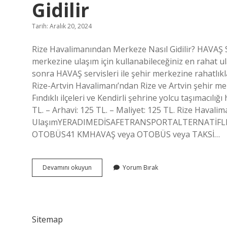
Gidilir
Tarih: Aralık 20, 2024
Rize Havalimanından Merkeze Nasıl Gidilir? HAVAŞ Se
merkezine ulaşım için kullanabileceğiniz en rahat ul
sonra HAVAŞ servisleri ile şehir merkezine rahatlık
Rize-Artvin Havalimanı’ndan Rize ve Artvin şehir mer
Fındıklı ilçeleri ve Kendirli şehrine yolcu taşımacıl
TL. – Arhavi: 125 TL. – Maliyet: 125 TL. Rize Havali
UlaşımYERADIMEDİSAFETRANSPORTALTERNATİFLE
OTOBÜS41 KMHAVAŞ veya OTOBÜS veya TAKSİ…
Rize
Devamını okuyun
Yorum Bırak
Havalimanından
Şehir
Merkezine
Nasıl
Gidilir
Sitemap