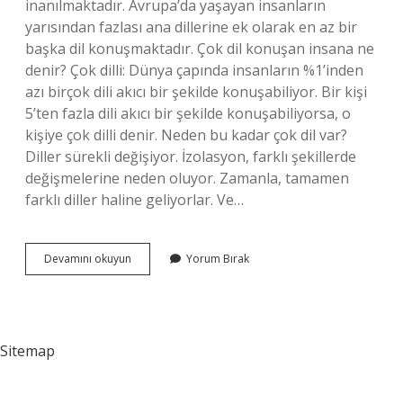
inanılmaktadır. Avrupa’da yaşayan insanların
yarısından fazlası ana dillerine ek olarak en az bir
başka dil konuşmaktadır. Çok dil konuşan insana ne
denir? Çok dilli: Dünya çapında insanların %1’inden
azı birçok dili akıcı bir şekilde konuşabiliyor. Bir kişi
5’ten fazla dili akıcı bir şekilde konuşabiliyorsa, o
kişiye çok dilli denir. Neden bu kadar çok dil var?
Diller sürekli değişiyor. İzolasyon, farklı şekillerde
değişmelerine neden oluyor. Zamanla, tamamen
farklı diller haline geliyorlar. Ve…
Çok
Devamını okuyun
Yorum Bırak
Dil
Bilen
Ne
Demek
Sitemap