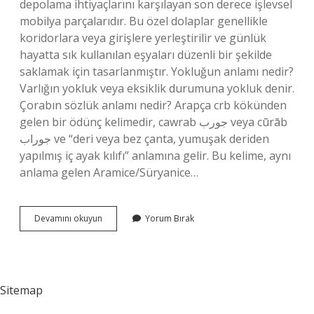
depolama ihtiyaçlarını karşılayan son derece işlevsel
mobilya parçalarıdır. Bu özel dolaplar genellikle
koridorlara veya girişlere yerleştirilir ve günlük
hayatta sık kullanılan eşyaları düzenli bir şekilde
saklamak için tasarlanmıştır. Yokluğun anlamı nedir?
Varlığın yokluk veya eksiklik durumuna yokluk denir.
Çorabın sözlük anlamı nedir? Arapça crb kökünden
gelen bir ödünç kelimedir, cawrab جورب veya cūrāb
جوراب ve “deri veya bez çanta, yumuşak deriden
yapılmış iç ayak kılıfı” anlamına gelir. Bu kelime, aynı
anlama gelen Aramice/Süryanice…
Yüklüğün
Devamını okuyun
Yorum Bırak
Anlamı
Nedir
Sitemap