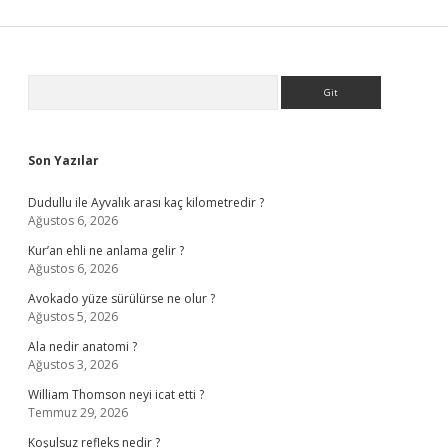
Sidebar
Arama
Son Yazılar
Dudullu ile Ayvalık arası kaç kilometredir ?
Ağustos 6, 2026
Kur’an ehli ne anlama gelir ?
Ağustos 6, 2026
Avokado yüze sürülürse ne olur ?
Ağustos 5, 2026
Ala nedir anatomi ?
Ağustos 3, 2026
William Thomson neyi icat etti ?
Temmuz 29, 2026
Koşulsuz refleks nedir ?