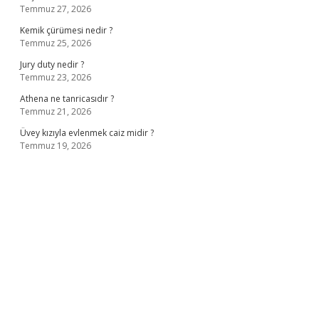
Temmuz 27, 2026
Kemik çürümesi nedir ?
Temmuz 25, 2026
Jury duty nedir ?
Temmuz 23, 2026
Athena ne tanricasıdır ?
Temmuz 21, 2026
Üvey kızıyla evlenmek caiz midir ?
Temmuz 19, 2026
ş
ilbet giriş adresi
www.betexper.xyz/