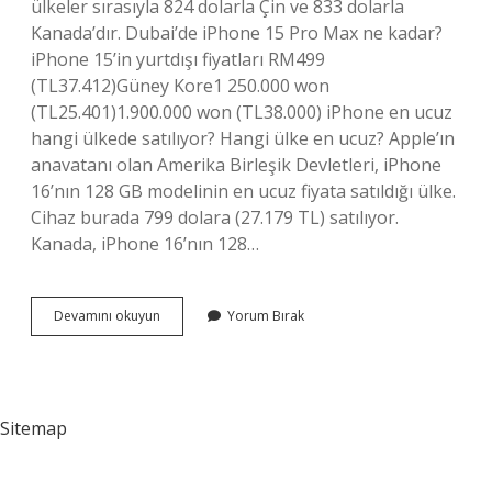
ülkeler sırasıyla 824 dolarla Çin ve 833 dolarla
Kanada’dır. Dubai’de iPhone 15 Pro Max ne kadar?
iPhone 15’in yurtdışı fiyatları RM499
(TL37.412)Güney Kore1 250.000 won
(TL25.401)1.900.000 won (TL38.000) iPhone en ucuz
hangi ülkede satılıyor? Hangi ülke en ucuz? Apple’ın
anavatanı olan Amerika Birleşik Devletleri, iPhone
16’nın 128 GB modelinin en ucuz fiyata satıldığı ülke.
Cihaz burada 799 dolara (27.179 TL) satılıyor.
Kanada, iPhone 16’nın 128…
Korede
Devamını okuyun
Yorum Bırak
Iphone
15
Pro
Max
Ne
Sitemap
Kadar