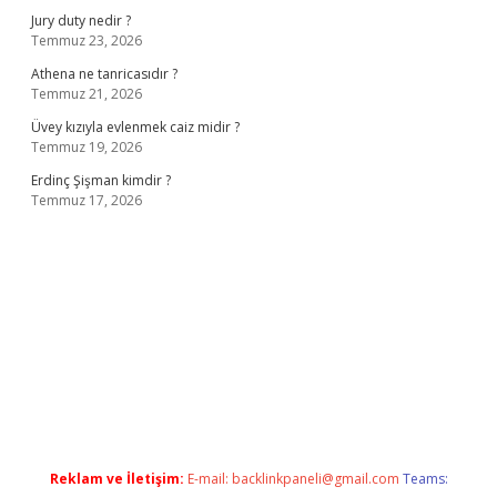
Jury duty nedir ?
Temmuz 23, 2026
Athena ne tanricasıdır ?
Temmuz 21, 2026
Üvey kızıyla evlenmek caiz midir ?
Temmuz 19, 2026
Erdinç Şişman kimdir ?
Temmuz 17, 2026
ş
ilbet giriş adresi
www.betexper.xyz/
Reklam ve İletişim:
E-mail:
backlinkpaneli@gmail.com
Teams: