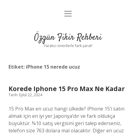
menüyü
Gizlilik Politikası
aç
Hakkımızda
Özgün Fikir Rehberi
Yasal Uyarı
Yaratıcı önerilerle fark yarat!
Etiket:
iPhone 15 nerede ucuz
Korede Iphone 15 Pro Max Ne Kadar
Tarih: Eylül 22, 2024
15 Pro Max en ucuz hangi ülkede? iPhone 15’i satın
almak için en iyi yer Japonya’dır ve fark oldukça
büyüktür. %10 satış vergisini geri talep ederseniz,
telefon size 763 dolara mal olacaktır. Diğer en ucuz