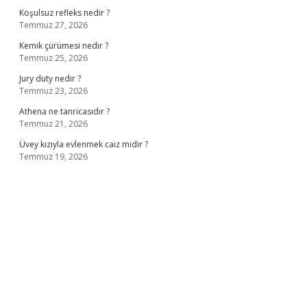
Koşulsuz refleks nedir ?
Temmuz 27, 2026
Kemik çürümesi nedir ?
Temmuz 25, 2026
Jury duty nedir ?
Temmuz 23, 2026
Athena ne tanricasıdır ?
Temmuz 21, 2026
Üvey kızıyla evlenmek caiz midir ?
Temmuz 19, 2026
ş
ilbet giriş adresi
www.betexper.xyz/