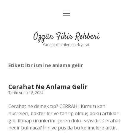
menüyü
Gizlilik Politikası
aç
Hakkımızda
Özgün Fikir Rehberi
Yasal Uyarı
Yaratıcı önerilerle fark yarat!
Etiket:
Itır ismi ne anlama gelir
Cerahat Ne Anlama Gelir
Tarih: Aralık 18, 2024
Cerahat ne demek tıp? CERRAHİ: Kırmızı kan
hücreleri, bakteriler ve tahrip olmuş doku artıkları
gibi iltihap ürünlerini içeren doku sıvısıdır. Cerahat
nedir bulmaca? İrin ve pus da bu kelimelere aittir.