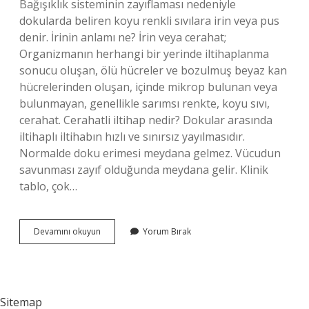
Bağışıklık sisteminin zayıflaması nedeniyle
dokularda beliren koyu renkli sıvılara irin veya pus
denir. İrinin anlamı ne? İrin veya cerahat;
Organizmanın herhangi bir yerinde iltihaplanma
sonucu oluşan, ölü hücreler ve bozulmuş beyaz kan
hücrelerinden oluşan, içinde mikrop bulunan veya
bulunmayan, genellikle sarımsı renkte, koyu sıvı,
cerahat. Cerahatli iltihap nedir? Dokular arasında
iltihaplı iltihabın hızlı ve sınırsız yayılmasıdır.
Normalde doku erimesi meydana gelmez. Vücudun
savunması zayıf olduğunda meydana gelir. Klinik
tablo, çok…
Cerahat
Devamını okuyun
Yorum Bırak
Ne
Anlama
Gelir
Sitemap