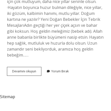
için çok mutluyum, daha nice yıllar seninle olsun.
·Hayatın boyunca huzur bulman dileğiyle, nice yıllar,
iki gözüm, kalbimin hanımı, mutlu yıllar. Doğum
kartına ne yazılır? Yeni Doğan Bebekler İçin Tebrik
MesajlarıAdın geçtiği her yer çiçek açsın ve bahar
gibi koksun. Hoş geldin meleğimiz (bebek adı). Allah
anne babanla birlikte büyümeni nasip etsin. Hayatın
hep sağlık, mutluluk ve huzurla dolu olsun. Uzun
zamandır seni bekliyorduk, aramıza hoş geldin
bebeğim……
Doğum
Devamını okuyun
Yorum Bırak
Günü
Kartına
Ne
Yazılır
Abla
Sitemap