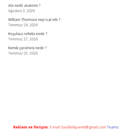
Ala nedir anatomi ?
Ağustos 3, 2026
William Thomson neyi icat etti ?
Temmuz 29, 2026
Koşulsuz refleks nedir ?
Temmuz 27, 2026
Kemik çürümesi nedir ?
Temmuz 25, 2026
ş
ilbet giriş adresi
www.betexper.xyz/
Reklam ve İletişim:
E-mail:
backlinkpaneli@gmail.com
Teams: