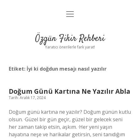
menüyü
Gizlilik Politikası
aç
Hakkımızda
Özgün Fikir Rehberi
Yasal Uyarı
Yaratıcı önerilerle fark yarat!
Etiket:
İyi ki doğdun mesajı nasıl yazılır
Doğum Günü Kartına Ne Yazılır Abla
Tarih: Aralık 17, 2024
Doğum günü kartına ne yazılır? Doğum günün kutlu
olsun. ·Güzel bir gün geçir, güzel bir gelecek seni
her zaman takip etsin, aşkım. ·Her yeni yaşın
hayatına neşe ve harikalar getirsin, seni tanıdığım