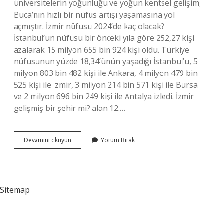
üniversitelerin yoğunluğu ve yoğun kentsel gelişim,
Buca’nın hızlı bir nüfus artışı yaşamasına yol
açmıştır. İzmir nüfusu 2024’de kaç olacak?
İstanbul’un nüfusu bir önceki yıla göre 252,27 kişi
azalarak 15 milyon 655 bin 924 kişi oldu. Türkiye
nüfusunun yüzde 18,34’ünün yaşadığı İstanbul’u, 5
milyon 803 bin 482 kişi ile Ankara, 4 milyon 479 bin
525 kişi ile İzmir, 3 milyon 214 bin 571 kişi ile Bursa
ve 2 milyon 696 bin 249 kişi ile Antalya izledi. İzmir
gelişmiş bir şehir mi? alan 12.…
İZmir
Devamını okuyun
Yorum Bırak
Neden
Bu
Kadar
Kalabalık
Sitemap