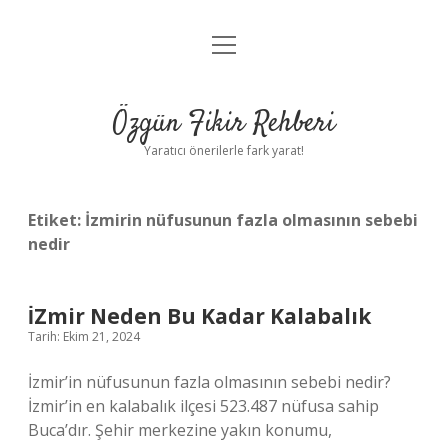
menüyü
Gizlilik Politikası
aç
Hakkımızda
Özgün Fikir Rehberi
Yasal Uyarı
Yaratıcı önerilerle fark yarat!
Etiket:
İzmirin nüfusunun fazla olmasının sebebi
nedir
İZmir Neden Bu Kadar Kalabalık
Tarih: Ekim 21, 2024
İzmir’in nüfusunun fazla olmasının sebebi nedir?
İzmir’in en kalabalık ilçesi 523.487 nüfusa sahip
Buca’dır. Şehir merkezine yakın konumu,