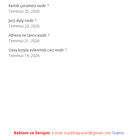
Kemik çürümesi nedir ?
Temmuz 25, 2026
Jury duty nedir ?
Temmuz 23, 2026
Athena ne tanricasıdır ?
Temmuz 21, 2026
Üvey kızıyla evlenmek caiz midir ?
Temmuz 19, 2026
iriş
ilbet giriş adresi
www.betexper.xyz/
Reklam ve İletişim:
E-mail:
backlinkpaneli@gmail.com
Teams: