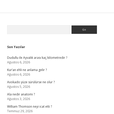
Sidebar
Arama
Son Yazılar
Dudullu ile Ayvalık arası kaç kilometredir ?
Ağustos 6, 2026
Kur’an ehli ne anlama gelir ?
Ağustos 6, 2026
Avokado yüze sürülürse ne olur ?
Ağustos 5, 2026
Ala nedir anatomi ?
Ağustos 3, 2026
William Thomson neyi icat etti ?
Temmuz 29, 2026