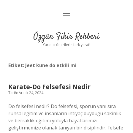
menüyü
Gizlilik Politikası
aç
Hakkımızda
Özgün Fikir Rehberi
Yasal Uyarı
Yaratıcı önerilerle fark yarat!
Etiket:
Jeet kune do etkili mi
Karate-Do Felsefesi Nedir
Tarih: Aralık 24, 2024
Do felsefesi nedir? Do felsefesi, sporun yanı sıra
ruhsal eğitim ve insanların ihtiyaç duyduğu sakinlik
ve berraklık eğitimi yoluyla hayatlarımızı
geliştirmemize olanak tanıyan bir disiplindir. Felsefe