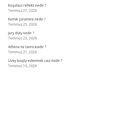
Koşulsuz refleks nedir ?
Temmuz 27, 2026
Kemik çürümesi nedir ?
Temmuz 25, 2026
Jury duty nedir ?
Temmuz 23, 2026
Athena ne tanricasıdır ?
Temmuz 21, 2026
Üvey kızıyla evlenmek caiz midir ?
Temmuz 19, 2026
ş
ilbet giriş adresi
www.betexper.xyz/