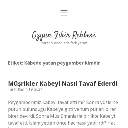
menüyü
Gizlilik Politikası
aç
Hakkımızda
Özgün Fikir Rehberi
Yasal Uyarı
Yaratıcı önerilerle fark yarat!
Etiket:
Kâbede yatan peygamber kimdir
Müşrikler Kabeyi Nasıl Tavaf Ederdi
Tarih: Kasım 19, 2024
Peygamberimiz Kabeyi tavaf etti mi? Sonra yüzlerce
putun bulunduğu Kabe’ye gitti ve tüm putları birer
birer devirdi. Sonra Müslümanlarla birlikte Kabe’yi
tavaf etti. İslamiyetten önce hac nasıl yapılırdı? Hac,