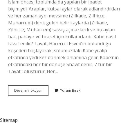
İslam öncesi toplumda da yapılan bir ibadet
biçimiydi. Araplar, kutsal aylar olarak adlandırdıkları
ve her zaman aynı mevsime (Zilkade, Zilhicce,
Muharrem) denk gelen belirli aylarda (Zilkade,
Zilhicce, Muharrem) savaş açmazlardı ve bu ayları
hac, panayır ve ticaret için kullanırlardı. Kabe nasıl
tavaf edilir? Tavaf, Haceru-l Esved’in bulunduğu
köşeden başlayarak, solumuzdaki Kabe’yi alıp
etrafında yedi kez dönmek anlamına gelir. Kabe’nin
etrafındaki her bir dönüşe Shawt denir. 7 tur bir
Tavaf’ı oluşturur. Her…
Müşrikler
Devamını okuyun
Yorum Bırak
Kabeyi
Nasıl
Tavaf
Ederdi
Sitemap