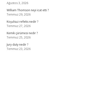
Ağustos 3, 2026
William Thomson neyi icat etti ?
Temmuz 29, 2026
Koşulsuz refleks nedir ?
Temmuz 27, 2026
Kemik çürümesi nedir ?
Temmuz 25, 2026
Jury duty nedir ?
Temmuz 23, 2026
ş
ilbet giriş adresi
www.betexper.xyz/