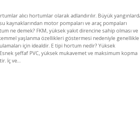
hortumlar alıcı hortumlar olarak adlandırılır. Büyük yangınlard
ibi su kaynaklarından motor pompaları ve araç pompaları
hortum ne demek? FKM, yüksek yakıt direncine sahip olması ve
kemmel yaşlanma özellikleri göstermesi nedeniyle genellikle
ulamaları için idealdir. E tipi hortum nedir? Yüksek
bilir. Esnek şeffaf PVC, yüksek mukavemet ve maksimum kopma
r. İç ve…