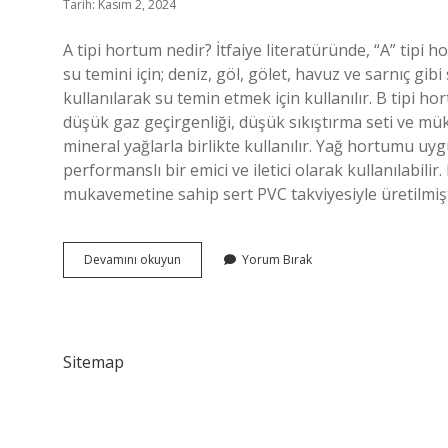
Tarih: Kasım 2, 2024
A tipi hortum nedir? İtfaiye literatüründe, “A” tipi 
su temini için; deniz, göl, gölet, havuz ve sarnıç g
kullanılarak su temin etmek için kullanılır. B tipi 
düşük gaz geçirgenliği, düşük sıkıştırma seti ve mü
mineral yağlarla birlikte kullanılır. Yağ hortumu uyg
performanslı bir emici ve iletici olarak kullanıla
mukavemetine sahip sert PVC takviyesiyle üretilmişti
A
Devamını okuyun
Yorum Bırak
Tipi
Hortum
Ne
Işe
Yarar
Sitemap