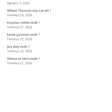
Ağustos 3, 2026
William Thomson neyi icat etti ?
Temmuz 29, 2026
Koşulsuz refleks nedir ?
Temmuz 27, 2026
Kemik çürümesi nedir ?
Temmuz 25, 2026
Jury duty nedir ?
Temmuz 23, 2026
Athena ne tanricasıdır ?
Temmuz 21, 2026
iş
ilbet giriş adresi
www.betexper.xyz/