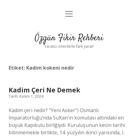
menüyü
Gizlilik Politikası
aç
Hakkımızda
Özgün Fikir Rehberi
Yasal Uyarı
Yaratıcı önerilerle fark yarat!
Etiket:
Kadim kokeni nedir
Kadim Çeri Ne Demek
Tarih: Kasım 1, 2024
Kadim çeri nedir? “Yeni Asker”) Osmanlı
İmparatorluğu’nda Sultan’ın komutası altındaki en
büyük Kapıkulu birliğiydi. Kuruluşunun kesin tarihi
bilinmemekle birlikte, 14. yüzyılın ikinci yarısında, I.