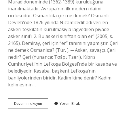
Murad döneminde (1362-1389) kurulduğuna
inanılmaktadır. Avrupa’nın ilk modern daimi
ordusudur. Osmanlı’da çeri ne demek? Osmanlı
Devleti’nde 1826 yılında Nizamîcedit adı verilen
askeri teşkilatın kurulmasıyla lağvedilen piyade
asker sınıfı. 2. Bu askeri sınıftan olan er” (2005, s.
2165). Demiray, çeri için “er” tanımını yapmıştır. Çeri
ne demek Osmanlıca? (Tür. ). ─ Asker, savaşçı. Çeri
nedir? Çeri (Yunanca: Tσέρι Tseri), Kıbrıs
Cumhuriyeti’nin Lefkoşa Bölgesi’nde bir kasaba ve
belediyedir. Kasaba, başkent Lefkoşa’nın
banliyölerinden biridir. Kadim kime denir? Kadim
kelimesinin…
Kadim
Devamını okuyun
Yorum Bırak
Çeri
Ne
Demek