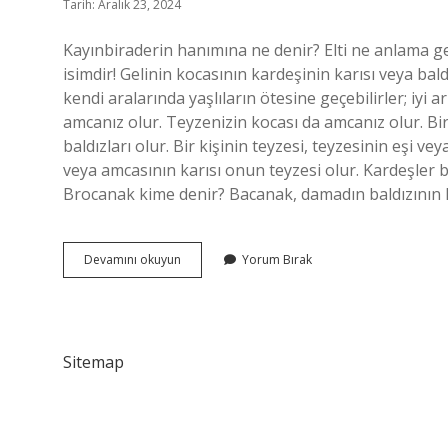
Tarih: Aralık 23, 2024
Kayınbiraderin hanımına ne denir? Elti ne anlama geli
isimdir! Gelinin kocasının kardeşinin karısı veya bald
kendi aralarında yaşlıların ötesine geçebilirler; iyi 
amcanız olur. Teyzenizin kocası da amcanız olur. Bira
baldızları olur. Bir kişinin teyzesi, teyzesinin eşi ve
veya amcasının karısı onun teyzesi olur. Kardeşler bi
Brocanak kime denir? Bacanak, damadın baldızının k
Kaynının
Devamını okuyun
Yorum Bırak
Eşine
Ne
Denir
Sitemap