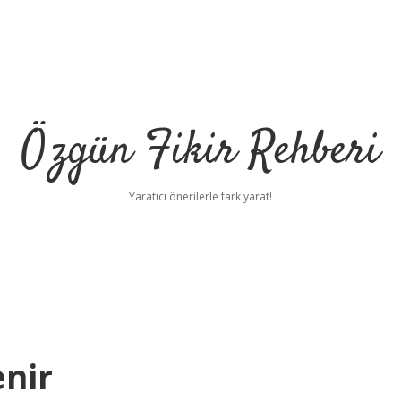
Özgün Fikir Rehberi
Yaratıcı önerilerle fark yarat!
enir