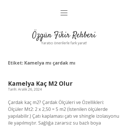
menüyü
Gizlilik Politikası
aç
Hakkımızda
Özgün Fikir Rehberi
Yasal Uyarı
Yaratıcı önerilerle fark yarat!
Etiket:
Kamelya mı çardak mı
Kamelya Kaç M2 Olur
Tarih: Aralık 26, 2024
Çardak kaç m2? Çardak Ölçüleri ve Özellikleri:
Ölçüler Mt2: 2 x 2,50 = 5 m2 (İstenilen ölçülerde
yapılabilir.) Çatı kaplaması çatı ve shingle izolasyonu
ile yapılmıştır. Sağlığa zararsız su bazlı boya