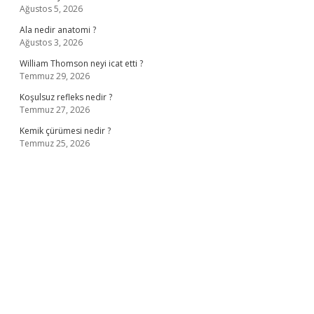
Ağustos 5, 2026
Ala nedir anatomi ?
Ağustos 3, 2026
William Thomson neyi icat etti ?
Temmuz 29, 2026
Koşulsuz refleks nedir ?
Temmuz 27, 2026
Kemik çürümesi nedir ?
Temmuz 25, 2026
iş
ilbet giriş adresi
www.betexper.xyz/