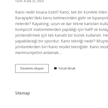
Tarih: Aralık 22, 2024
Kano nedir kısaca özeti? Kano, tek bir kürekle itilen 
Karayipler’deki kenu kelimesinden gelir ve İspanyol
nelerdir? Kayaking, uzun ve dar tekne kanoları kullan
kompozit malzemelerden yapıldığı için hafif ve kolay
yönlendirmek için tek kanatlı bir kürek kullanılır. H
yapabileceği bir spordur. Kano tekniği nedir? Müşte
yöntemlerden biri Kano model tekniğidir. Kano mod
memnuniyetini anlamak…
Kano
Devamını okuyun
Yorum Bırak
Nedir
Nasıl
Yapılır
Sitemap