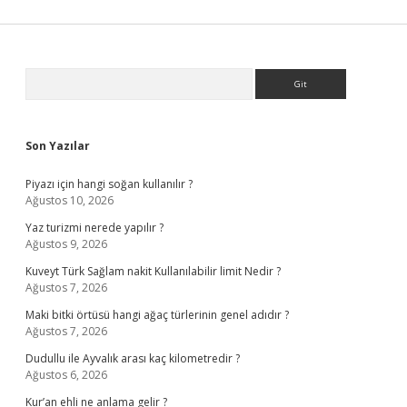
Sidebar
Arama
Son Yazılar
Piyazı için hangi soğan kullanılır ?
Ağustos 10, 2026
Yaz turizmi nerede yapılır ?
Ağustos 9, 2026
Kuveyt Türk Sağlam nakit Kullanılabilir limit Nedir ?
Ağustos 7, 2026
Maki bitki örtüsü hangi ağaç türlerinin genel adıdır ?
Ağustos 7, 2026
Dudullu ile Ayvalık arası kaç kilometredir ?
Ağustos 6, 2026
Kur’an ehli ne anlama gelir ?