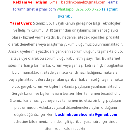
Reklam ve İletişim:
E-mail:
backlinkpaneli@gmail.com
Teams:
forumhizmeti@gmail.com
Whatsapp: 0262 606 0 726
Telegram:
@karabul
Yasal Uyarı:
Sitemiz, 5651 Sayılı Kanun gereğince Bilgi Teknolojileri
ve İletişim Kurumu (BTK) tarafından onaylanmış bir Yer Sağlayıcı
olarak hizmet vermektedir. Bu nedenle, sitedeki içerikleri proaktif
olarak denetleme veya araştırma yükümlülüğümüz bulunmamaktadır.
Ancak, üyelerimiz yazdıkları içeriklerin sorumluluğunu taşımakta olup,
siteye üye olarak bu sorumluluğu kabul etmiş sayılırlar. Bu internet
sitesi, herhangi bir marka, kurum veya şahıs şirketi ile hiçbir bağlantısı
bulunmamaktadır. Sitede yalnızca kendi hazırladığımız makaleler
paylaşılmaktadır. Burada yer alan içerikler haber niteliği taşımamakta
olup, gerçek kurum ve kişiler hakkında paylaşım yapılmamaktadır.
Gerçek kurum ve kişiler ile isim benzerlikleri tamamen tesadüfidir.
Sitemiz, kar amacı gütmeyen ve tamamen ücretsiz bir bilgi paylaşım
platformudur. Hukuka ve yasal düzenlemelere aykırı olduğunu
düşündüğünüz içerikleri,
backlinkpanelicomtr@gmail.com
adresine bildirmeniz halinde, ilgili içerikler yasal süre içerisinde
sitemizden kaldırılacaktır.