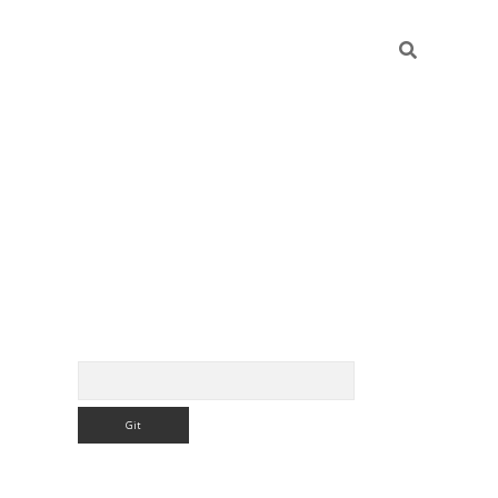
Sidebar
Arama
ilbet yeni giriş
ilbet giriş
ilbet g