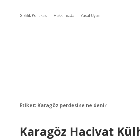
Gizlilik Politikası
Hakkımızda
Yasal Uyarı
Etiket:
Karagöz perdesine ne denir
Karagöz Hacivat Kül