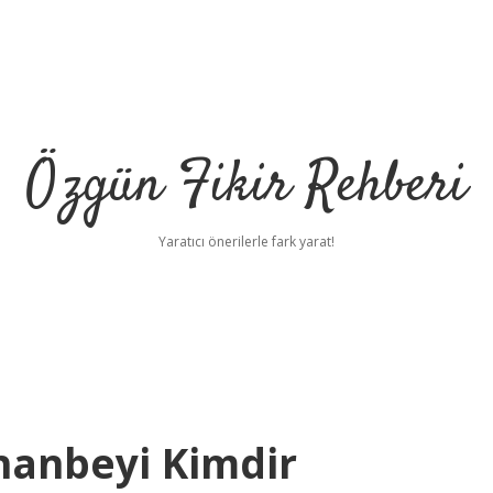
Özgün Fikir Rehberi
Yaratıcı önerilerle fark yarat!
hanbeyi Kimdir