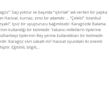
göz”: Saçı yoktur ve başında “ışkırlak” adı verilen bir şapka
lan Hacivat, kurnaz, sinsi bir adamdır. … “Çelebi”: İstanbul
ryaki”: İşsiz bir uyuşturucu bağımlısıdır. Karagözde Balama
in kullandığı bir kelimedir. Yabancı milletlerin tiplerine
lhanbeyi tiplerinin Bey yerine kullandıkları bir kelimedir.
ir. Karagöz sivri sakallı mı? Hacivat oyundaki iki önemli
ptir. Eğitimli, bilgili,…