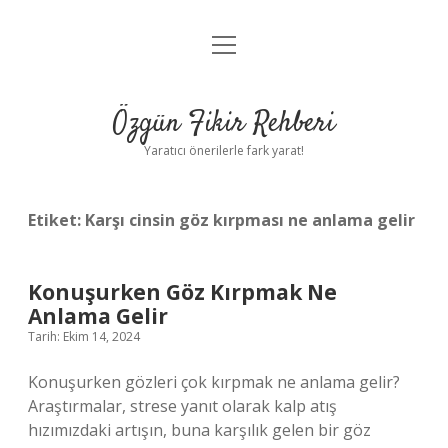
menüyü
Gizlilik Politikası
aç
Hakkımızda
Özgün Fikir Rehberi
Yasal Uyarı
Yaratıcı önerilerle fark yarat!
Etiket:
Karşı cinsin göz kırpması ne anlama gelir
Konuşurken Göz Kırpmak Ne
Anlama Gelir
Tarih: Ekim 14, 2024
Konuşurken gözleri çok kırpmak ne anlama gelir?
Araştırmalar, strese yanıt olarak kalp atış
hızımızdaki artışın, buna karşılık gelen bir göz