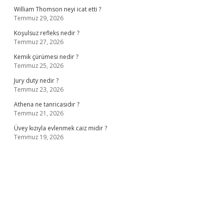
William Thomson neyi icat etti ?
Temmuz 29, 2026
Koşulsuz refleks nedir ?
Temmuz 27, 2026
Kemik çürümesi nedir ?
Temmuz 25, 2026
Jury duty nedir ?
Temmuz 23, 2026
Athena ne tanricasıdır ?
Temmuz 21, 2026
Üvey kızıyla evlenmek caiz midir ?
Temmuz 19, 2026
ş
ilbet giriş adresi
www.betexper.xyz/