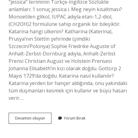
“jessica” teriminin Türkçe-İngilizce Sözlükte
anlamları: 1 sonuç jessica i. Meg neyin kısaltması?
Monoetilen glikol, IUPAC adıyla etan-1,2-diol,
(CH2OH)2 formülüne sahip organik bir bileşiktir.
Katarina hangi ülkenin? Katharina (Katerina),
Prusya’nın Stettin şehrinde (şimdiki
Szczecin/Polonya) Sophie Friedrike Auguste of
Anhalt-Zerbst-Dornburg adıyla, Anhalt-Zerbst
Prensi Christian August ve Holstein Prensesi
Johanna Elisabeth’in kızı olarak doğdu. Gottorp 2
Mayıs 1729’da doğdu. Katarina nasıl kullanılır?
Katarina yerden bir hançer aldığında, onu yakındaki
tüm düşmanları kesmek için kullanır ve büyü hasarı
verir.…
Katrina
Devamını okuyun
Yorum Bırak
Nasıl
Yazılır