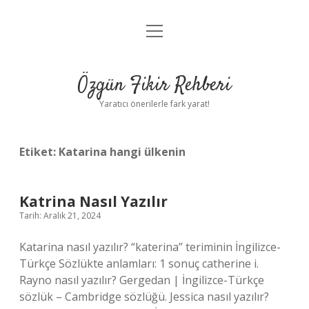
menüyü
Gizlilik Politikası
aç
Hakkımızda
Özgün Fikir Rehberi
Yasal Uyarı
Yaratıcı önerilerle fark yarat!
Etiket:
Katarina hangi ülkenin
Katrina Nasıl Yazılır
Tarih: Aralık 21, 2024
Katarina nasıl yazılır? “katerina” teriminin İngilizce-
Türkçe Sözlükte anlamları: 1 sonuç catherine i.
Rayno nasıl yazılır? Gergedan | İngilizce-Türkçe
sözlük – Cambridge sözlüğü. Jessica nasıl yazılır?