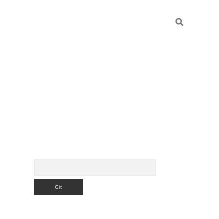
Sidebar
Arama
ilbet yeni giriş
ilbet giriş
ilbet gi