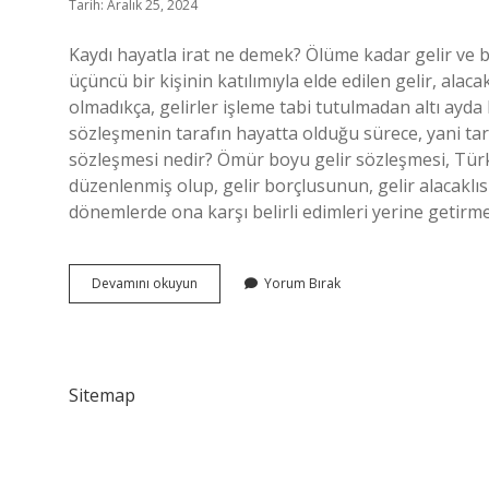
Tarih: Aralık 25, 2024
Kaydı hayatla irat ne demek? Ölüme kadar gelir ve 
üçüncü bir kişinin katılımıyla elde edilen gelir, ala
olmadıkça, gelirler işleme tabi tutulmadan altı ayda
sözleşmenin tarafın hayatta olduğu sürece, yani ta
sözleşmesi nedir? Ömür boyu gelir sözleşmesi, Tür
düzenlenmiş olup, gelir borçlusunun, gelir alacaklıs
dönemlerde ona karşı belirli edimleri yerine getirme
Kaydı
Devamını okuyun
Yorum Bırak
Hayat
Şartıyla
Irat
Ne
Demek
Sitemap