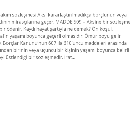
bakım sözleşmesi Aksi kararlaştırılmadıkça borçlunun veya
caklının mirasçılarına geçer. MADDE 509 – Aksine bir sözleşme
 bir ödenir. Kaydı hayat şartıyla ne demek? Ön koşul,
rafın yaşamı boyunca geçerli olmasıdır. Ömür boyu gelir
k Borçlar Kanunu’nun 607 ila 610’uncu maddeleri arasında
ından birinin veya üçüncü bir kişinin yaşamı boyunca belirli
yi üstlendiği bir sözleşmedir. İrat…