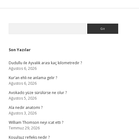
Sidebar
Arama
Son Yazılar
Dudullu ile Ayvalık arası kaç kilometredir ?
Ağustos 6, 2026
Kur’an ehli ne anlama gelir ?
Ağustos 6, 2026
Avokado yüze sürülürse ne olur ?
Ağustos 5, 2026
Ala nedir anatomi ?
Ağustos 3, 2026
William Thomson neyi icat etti ?
Temmuz 29, 2026
Koşulsuz refleks nedir ?