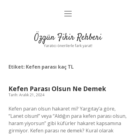
menüyü
Gizlilik Politikası
aç
Hakkımızda
Özgün Fikir Rehberi
Yasal Uyarı
Yaratıcı önerilerle fark yarat!
Etiket:
Kefen parası kaç TL
Kefen Parası Olsun Ne Demek
Tarih: Aralık 21, 2024
Kefen paran olsun hakaret mi? Yargıtay’a göre,
“Lanet olsun!” veya “Aldığın para kefen parası olsun,
haram yiyorsun” gibi küfürler hakaret kapsamına
girmiyor. Kefen parası ne demek? Kural olarak