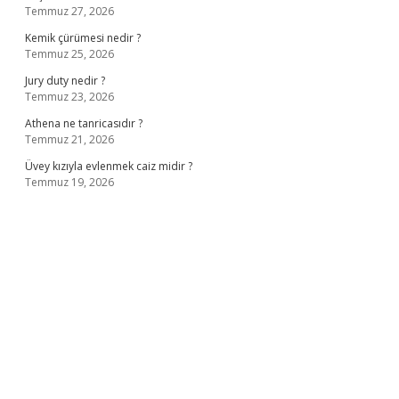
Temmuz 27, 2026
Kemik çürümesi nedir ?
Temmuz 25, 2026
Jury duty nedir ?
Temmuz 23, 2026
Athena ne tanricasıdır ?
Temmuz 21, 2026
Üvey kızıyla evlenmek caiz midir ?
Temmuz 19, 2026
ş
ilbet giriş adresi
www.betexper.xyz/