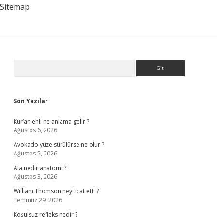
Ne
Sitemap
Denir
Sidebar
Arama
Son Yazılar
Kur’an ehli ne anlama gelir ?
Ağustos 6, 2026
Avokado yüze sürülürse ne olur ?
Ağustos 5, 2026
Ala nedir anatomi ?
Ağustos 3, 2026
William Thomson neyi icat etti ?
Temmuz 29, 2026
Koşulsuz refleks nedir ?