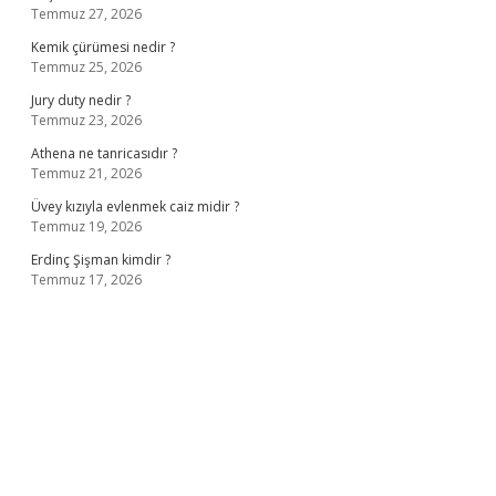
Temmuz 27, 2026
Kemik çürümesi nedir ?
Temmuz 25, 2026
Jury duty nedir ?
Temmuz 23, 2026
Athena ne tanricasıdır ?
Temmuz 21, 2026
Üvey kızıyla evlenmek caiz midir ?
Temmuz 19, 2026
Erdinç Şişman kimdir ?
Temmuz 17, 2026
ş
ilbet giriş adresi
www.betexper.xyz/