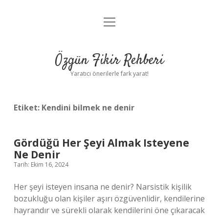
menüyü
Gizlilik Politikası
aç
Hakkımızda
Özgün Fikir Rehberi
Yasal Uyarı
Yaratıcı önerilerle fark yarat!
Etiket:
Kendini bilmek ne denir
Gördüğü Her Şeyi Almak Isteyene
Ne Denir
Tarih: Ekim 16, 2024
Her şeyi isteyen insana ne denir? Narsistik kişilik
bozukluğu olan kişiler aşırı özgüvenlidir, kendilerine
hayrandır ve sürekli olarak kendilerini öne çıkaracak