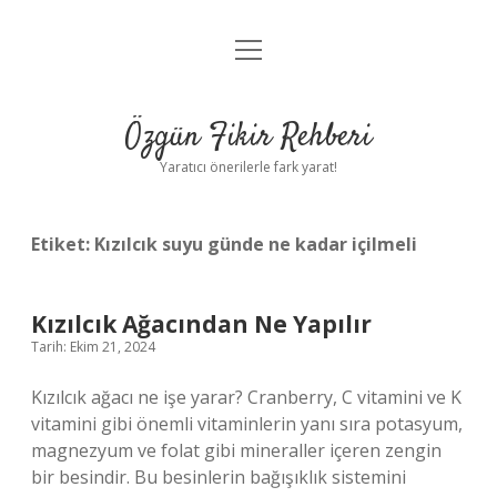
menüyü
Gizlilik Politikası
aç
Hakkımızda
Özgün Fikir Rehberi
Yasal Uyarı
Yaratıcı önerilerle fark yarat!
Etiket:
Kızılcık suyu günde ne kadar içilmeli
Kızılcık Ağacından Ne Yapılır
Tarih: Ekim 21, 2024
Kızılcık ağacı ne işe yarar? Cranberry, C vitamini ve K
vitamini gibi önemli vitaminlerin yanı sıra potasyum,
magnezyum ve folat gibi mineraller içeren zengin
bir besindir. Bu besinlerin bağışıklık sistemini