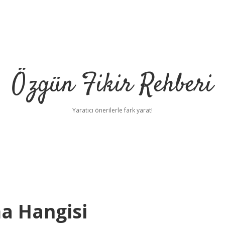
Özgün Fikir Rehberi
Yaratıcı önerilerle fark yarat!
ma Hangisi