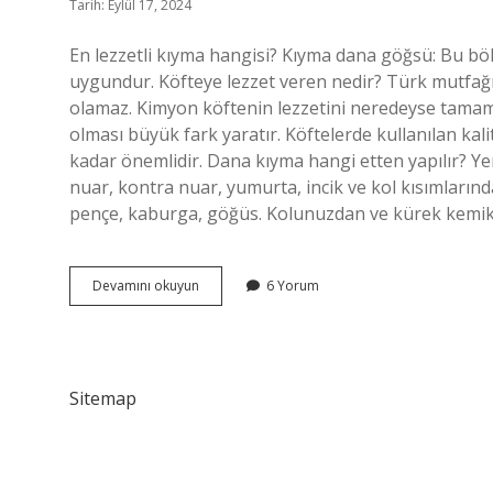
Tarih: Eylül 17, 2024
En lezzetli kıyma hangisi? Kıyma dana göğsü: Bu bölü
uygundur. Köfteye lezzet veren nedir? Türk mutfağ
olamaz. Kimyon köftenin lezzetini neredeyse tamaml
olması büyük fark yaratır. Köftelerde kullanılan kali
kadar önemlidir. Dana kıyma hangi etten yapılır? Yen
nuar, kontra nuar, yumurta, incik ve kol kısımlarınd
pençe, kaburga, göğüs. Kolunuzdan ve kürek kemikler
Köfte
Devamını okuyun
6 Yorum
Için
En
Iyi
Kıyma
Hangisi
Sitemap