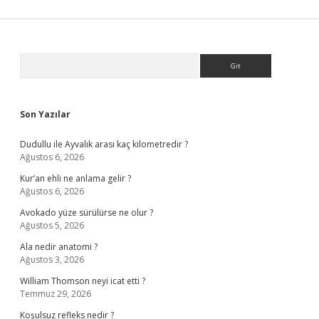
Sidebar
Arama
Son Yazılar
Dudullu ile Ayvalık arası kaç kilometredir ?
Ağustos 6, 2026
Kur’an ehli ne anlama gelir ?
Ağustos 6, 2026
Avokado yüze sürülürse ne olur ?
Ağustos 5, 2026
Ala nedir anatomi ?
Ağustos 3, 2026
William Thomson neyi icat etti ?
Temmuz 29, 2026
Koşulsuz refleks nedir ?