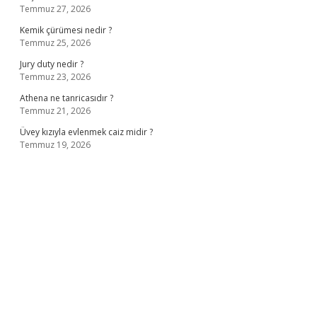
Temmuz 27, 2026
Kemik çürümesi nedir ?
Temmuz 25, 2026
Jury duty nedir ?
Temmuz 23, 2026
Athena ne tanricasıdır ?
Temmuz 21, 2026
Üvey kızıyla evlenmek caiz midir ?
Temmuz 19, 2026
ş
ilbet giriş adresi
www.betexper.xyz/