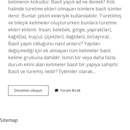
kelimenin köküdür. Basit yapılı ad ne demek? Kök
halinde türetme ekleri olmayan isimlere basit isimler
denir. Bunlar çekim ekleriyle kullanılabilir. Türetilmiş
ve bileşik kelimeler oluştururken bunlara türetme
ekleri eklenir. İnsan, kelebek, gölge, yaprak(lar),
kağıt(ta), kuş(u), çiçek(ler), dağ(dan), bir(ayrıca)…
Basit yapılı olduğunu nasıl anlarız? Yapıları
değişmediği için ek almayan tüm kelimeler basit
kelime grubuna dahildir. İsmin bir veya daha fazla
durum ekini alan kelimeler basit bir yapıya sahiptir.
Basit ve türemiş nedir? Eylemler olarak…
Basit
Devamını okuyun
Yorum Bırak
Yapı
Ne
Demek
Sitemap