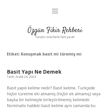
menüyü
Gizlilik Politikası
aç
Hakkımızda
Özgün Fikir Rehberi
Yasal Uyarı
Yaratıcı önerilerle fark yarat!
Etiket:
Konuşmak basit mi türemiş mi
Basit Yapı Ne Demek
Tarih: Aralık 24, 2024
Basit yapılı kelime nedir? Basit kelime, Türkçede
hiçbir türetme eki almamış (hiçbir ek almamış) veya
başka bir kelimeyle birleştirilmemiş kelimedir.
Nominativ haldeki basit kelime aynı zamanda bu