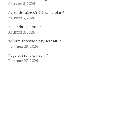
Ağustos 6, 2026
Avokado yüze sürülürse ne olur ?
Ağustos 5, 2026
Ala nedir anatomi ?
Ağustos 3, 2026
William Thomson neyi icat etti ?
Temmuz 29, 2026
Koşulsuz refleks nedir ?
Temmuz 27, 2026
ş
ilbet giriş adresi
www.betexper.xyz/