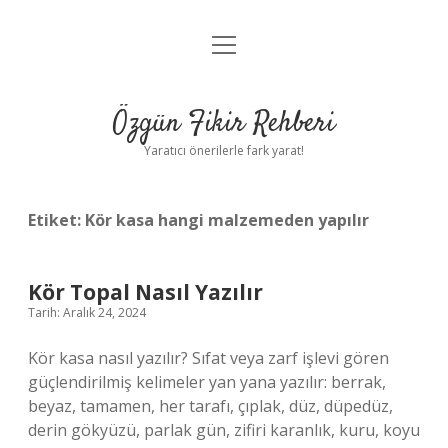
menüyü
Gizlilik Politikası
aç
Hakkımızda
Özgün Fikir Rehberi
Yasal Uyarı
Yaratıcı önerilerle fark yarat!
Etiket:
Kör kasa hangi malzemeden yapılır
Kör Topal Nasıl Yazılır
Tarih: Aralık 24, 2024
Kör kasa nasıl yazılır? Sıfat veya zarf işlevi gören
güçlendirilmiş kelimeler yan yana yazılır: berrak,
beyaz, tamamen, her tarafı, çıplak, düz, düpedüz,
derin gökyüzü, parlak gün, zifiri karanlık, kuru, koyu