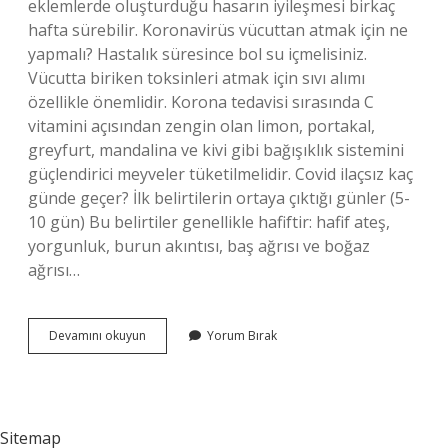
eklemlerde oluşturduğu hasarın iyileşmesi birkaç
hafta sürebilir. Koronavirüs vücuttan atmak için ne
yapmalı? Hastalık süresince bol su içmelisiniz.
Vücutta biriken toksinleri atmak için sıvı alımı
özellikle önemlidir. Korona tedavisi sırasında C
vitamini açısından zengin olan limon, portakal,
greyfurt, mandalina ve kivi gibi bağışıklık sistemini
güçlendirici meyveler tüketilmelidir. Covid ilaçsız kaç
günde geçer? İlk belirtilerin ortaya çıktığı günler (5-
10 gün) Bu belirtiler genellikle hafiftir: hafif ateş,
yorgunluk, burun akıntısı, baş ağrısı ve boğaz
ağrısı…
Korona
Devamını okuyun
Yorum Bırak
Ağrısına
Ne
Iyi
Gelir
Sitemap