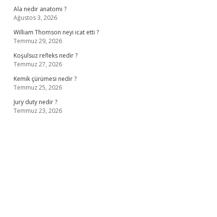
Ala nedir anatomi ?
Ağustos 3, 2026
William Thomson neyi icat etti ?
Temmuz 29, 2026
Koşulsuz refleks nedir ?
Temmuz 27, 2026
Kemik çürümesi nedir ?
Temmuz 25, 2026
Jury duty nedir ?
Temmuz 23, 2026
iş
ilbet giriş adresi
www.betexper.xyz/