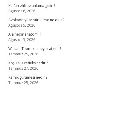
Kur’an ehli ne anlama gelir ?
Ağustos 6, 2026
Avokado yüze sürülürse ne olur ?
Ağustos 5, 2026
Ala nedir anatomi ?
Ağustos 3, 2026
William Thomson neyi icat etti ?
Temmuz 29, 2026
Koşulsuz refleks nedir ?
Temmuz 27, 2026
Kemik çürümesi nedir ?
Temmuz 25, 2026
lbet giriş
ilbet giriş adresi
www.betexper.xyz/