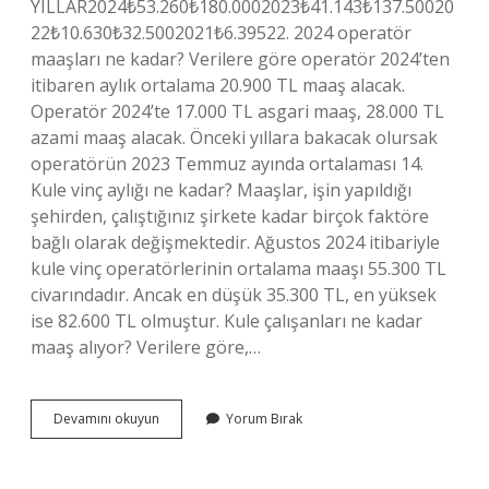
YILLAR2024₺53.260₺180.0002023₺41.143₺137.50020
22₺10.630₺32.5002021₺6.39522. 2024 operatör
maaşları ne kadar? Verilere göre operatör 2024’ten
itibaren aylık ortalama 20.900 TL maaş alacak.
Operatör 2024’te 17.000 TL asgari maaş, 28.000 TL
azami maaş alacak. Önceki yıllara bakacak olursak
operatörün 2023 Temmuz ayında ortalaması 14.
Kule vinç aylığı ne kadar? Maaşlar, işin yapıldığı
şehirden, çalıştığınız şirkete kadar birçok faktöre
bağlı olarak değişmektedir. Ağustos 2024 itibariyle
kule vinç operatörlerinin ortalama maaşı 55.300 TL
civarındadır. Ancak en düşük 35.300 TL, en yüksek
ise 82.600 TL olmuştur. Kule çalışanları ne kadar
maaş alıyor? Verilere göre,…
Kule
Devamını okuyun
Yorum Bırak
Vinç
Operatörü
Maaşı