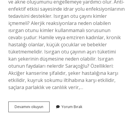
ve akne oluşumunu engellemeye yardımcı olur. Anti-
enfektif etkisi sayesinde idrar yolu enfeksiyonlarının
tedavisini destekler. Isırgan otu çayını kimler
içmemeli? Alerjik reaksiyonlara neden olabilen
ısırgan otunu kimler kullanmamalı sorusunun
cevabı şudur: Hamile veya emziren kadınlar, kronik
hastalığı olanlar, küçük çocuklar ve bebekler
tüketmemelidir. Isırgan otu çayının aşırı tüketimi
kan şekerinin düşmesine neden olabilir. Isırgan
otunun faydaları nelerdir Saraçoğlu? Özellikleri:
Akciğer kanserine şifalıdır, şeker hastalığına karşı
etkilidir, kuyruk sokumu iltihabına karşı etkilidir,
saçlara parlaklık ve canlılık verir,…
Isırgan
Devamını okuyun
Yorum Bırak
Otu
Nelere
Iyi
Gelir