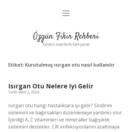
menüyü
Gizlilik Politikası
aç
Hakkımızda
Özgün Fikir Rehberi
Yasal Uyarı
Yaratıcı önerilerle fark yarat!
Etiket:
Kurutulmuş ısırgan otu nasıl kullanılır
Isırgan Otu Nelere Iyi Gelir
Tarih: Ekim 2, 2024
Isırgan otu hangi hastalıklara iyi gelir? Sindirim
sistemini ve bağırsakları düzenlemeye yardımcı olur.
İçerdiği A, C vitaminleri ve mineraller bağışıklık
sistemini destekler. Cilt enfeksiyonlarını azaltmaya