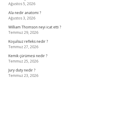
Ağustos 5, 2026
Ala nedir anatomi ?
Ağustos 3, 2026
William Thomson neyi icat etti ?
Temmuz 29, 2026
Koşulsuz refleks nedir ?
Temmuz 27, 2026
Kemik çürümesi nedir ?
Temmuz 25, 2026
Jury duty nedir ?
Temmuz 23, 2026
ş
ilbet giriş adresi
www.betexper.xyz/