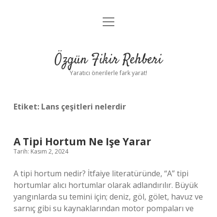
menüyü
Gizlilik Politikası
aç
Hakkımızda
Özgün Fikir Rehberi
Yasal Uyarı
Yaratıcı önerilerle fark yarat!
Etiket:
Lans çeşitleri nelerdir
A Tipi Hortum Ne Işe Yarar
Tarih: Kasım 2, 2024
A tipi hortum nedir? İtfaiye literatüründe, “A” tipi
hortumlar alıcı hortumlar olarak adlandırılır. Büyük
yangınlarda su temini için; deniz, göl, gölet, havuz ve
sarnıç gibi su kaynaklarından motor pompaları ve