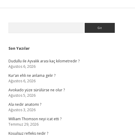
Sidebar
Arama
Son Yazılar
Dudullu ile Ayvalık arası kaç kilometredir ?
Ağustos 6, 2026
Kur’an ehli ne anlama gelir ?
Ağustos 6, 2026
Avokado yüze sürülürse ne olur ?
Ağustos 5, 2026
Ala nedir anatomi ?
Ağustos 3, 2026
William Thomson neyi icat etti ?
Temmuz 29, 2026
Koşulsuz refleks nedir ?