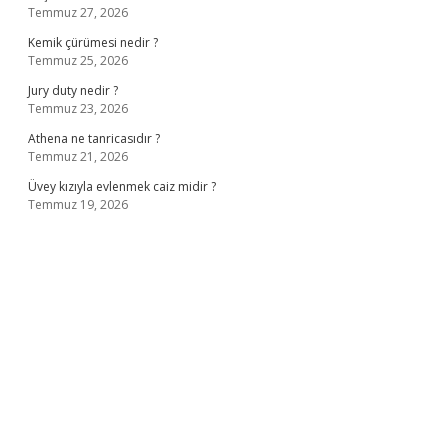
Temmuz 27, 2026
Kemik çürümesi nedir ?
Temmuz 25, 2026
Jury duty nedir ?
Temmuz 23, 2026
Athena ne tanricasıdır ?
Temmuz 21, 2026
Üvey kızıyla evlenmek caiz midir ?
Temmuz 19, 2026
iriş
ilbet giriş adresi
www.betexper.xyz/