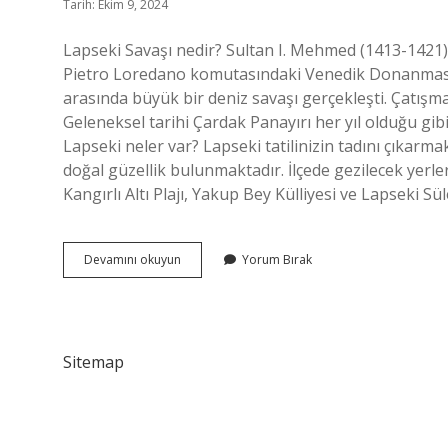
Tarih: Ekim 9, 2024
Lapseki Savaşı nedir? Sultan I. Mehmed (1413-1421
Pietro Loredano komutasındaki Venedik Donanması 
arasında büyük bir deniz savaşı gerçekleşti. Çatışm
Geleneksel tarihi Çardak Panayırı her yıl olduğu gibi
Lapseki neler var? Lapseki tatilinizin tadını çıkarmak
doğal güzellik bulunmaktadır. İlçede gezilecek yerle
Kangırlı Altı Plajı, Yakup Bey Külliyesi ve Lapseki 
Lapseki
Devamını okuyun
Yorum Bırak
Olayı
Nedir
Sitemap