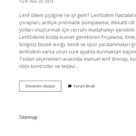
Tarih: Ekim 28, 2024
Lenf ödem şişliğine ne iyi gelir? Lenfödem hastala
çorapları, ardışık pnömatik pompalama, dikkatli cil
yolları oluşturmak için cerrahi müdahaleyi içerebili
Lenfödemli kolda kuvvet gerektiren fırçalama, itme
bölgesi; böcek ısırığı, kesik ve spor yaralanmaları 
lenfödem varsa uzun süre ayakta durmaktan kaçınmalı
Tedavi seçenekleri arasında manuel lenf drenajı, kom
tıbbi kontroller ve tedavi…
Lenf
Devamını okuyun
Yorum Bırak
Ödem
Şişliği
Nasıl
Geçer
Sitemap