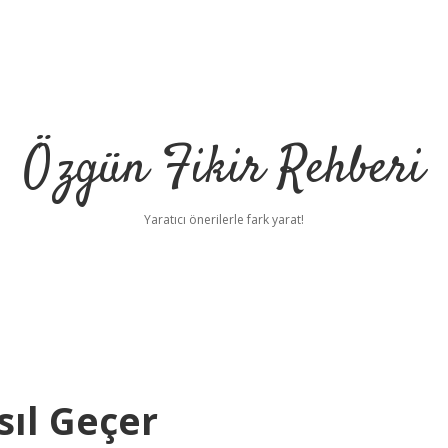
Özgün Fikir Rehberi
Yaratıcı önerilerle fark yarat!
sıl Geçer