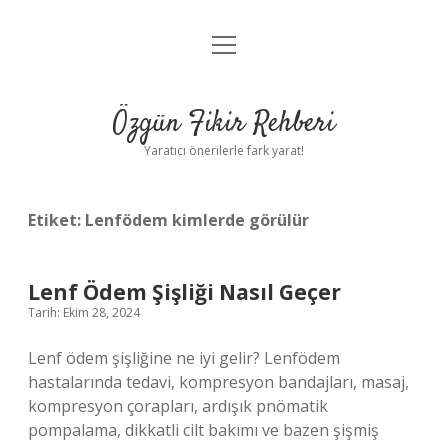
menüyü
Gizlilik Politikası
aç
Hakkımızda
Özgün Fikir Rehberi
Yasal Uyarı
Yaratıcı önerilerle fark yarat!
Etiket:
Lenfödem kimlerde görülür
Lenf Ödem Şişliği Nasıl Geçer
Tarih: Ekim 28, 2024
Lenf ödem şişliğine ne iyi gelir? Lenfödem
hastalarında tedavi, kompresyon bandajları, masaj,
kompresyon çorapları, ardışık pnömatik
pompalama, dikkatli cilt bakımı ve bazen şişmiş