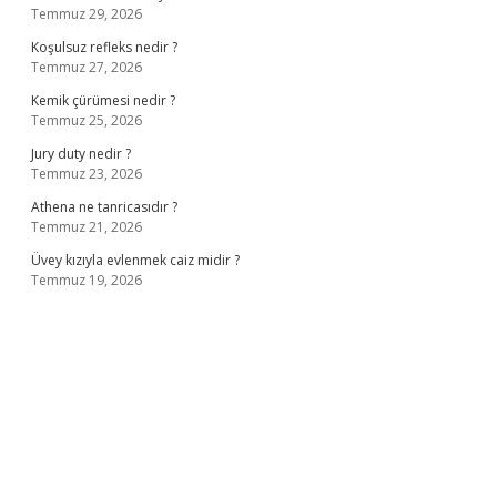
Temmuz 29, 2026
Koşulsuz refleks nedir ?
Temmuz 27, 2026
Kemik çürümesi nedir ?
Temmuz 25, 2026
Jury duty nedir ?
Temmuz 23, 2026
Athena ne tanricasıdır ?
Temmuz 21, 2026
Üvey kızıyla evlenmek caiz midir ?
Temmuz 19, 2026
ş
ilbet giriş adresi
www.betexper.xyz/