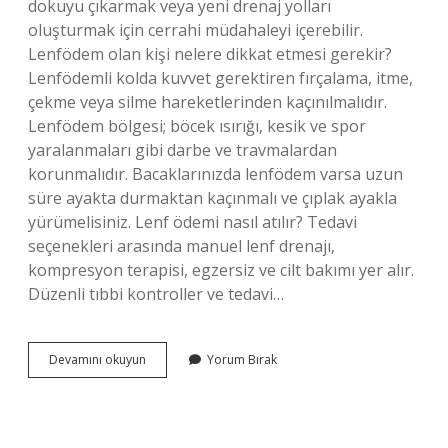
dokuyu çıkarmak veya yeni drenaj yolları
oluşturmak için cerrahi müdahaleyi içerebilir.
Lenfödem olan kişi nelere dikkat etmesi gerekir?
Lenfödemli kolda kuvvet gerektiren fırçalama, itme,
çekme veya silme hareketlerinden kaçınılmalıdır.
Lenfödem bölgesi; böcek ısırığı, kesik ve spor
yaralanmaları gibi darbe ve travmalardan
korunmalıdır. Bacaklarınızda lenfödem varsa uzun
süre ayakta durmaktan kaçınmalı ve çıplak ayakla
yürümelisiniz. Lenf ödemi nasıl atılır? Tedavi
seçenekleri arasında manuel lenf drenajı,
kompresyon terapisi, egzersiz ve cilt bakımı yer alır.
Düzenli tıbbi kontroller ve tedavi…
Lenf
Devamını okuyun
Yorum Bırak
Ödem
Şişliği
Nasıl
Geçer