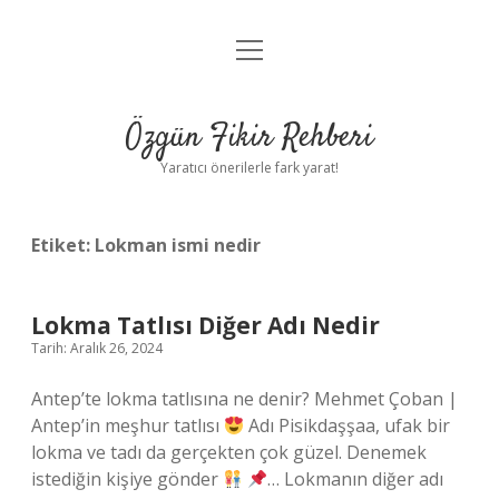
menüyü
Gizlilik Politikası
aç
Hakkımızda
Özgün Fikir Rehberi
Yasal Uyarı
Yaratıcı önerilerle fark yarat!
Etiket:
Lokman ismi nedir
Lokma Tatlısı Diğer Adı Nedir
Tarih: Aralık 26, 2024
Antep’te lokma tatlısına ne denir? Mehmet Çoban |
Antep’in meşhur tatlısı
Adı Pisikdaşşaa, ufak bir
lokma ve tadı da gerçekten çok güzel. Denemek
istediğin kişiye gönder
… Lokmanın diğer adı