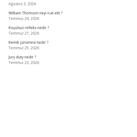
Ağustos 3, 2026
William Thomson neyi icat etti ?
Temmuz 29, 2026
Koşulsuz refleks nedir ?
Temmuz 27, 2026
Kemik çürümesi nedir ?
Temmuz 25, 2026
Jury duty nedir ?
Temmuz 23, 2026
iş
ilbet giriş adresi
www.betexper.xyz/