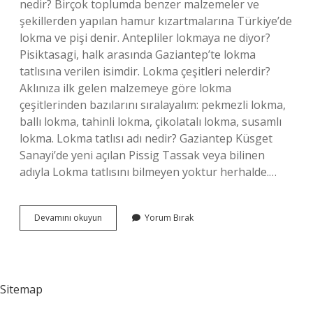
nedir? Birçok toplumda benzer malzemeler ve
şekillerden yapılan hamur kızartmalarına Türkiye’de
lokma ve pişi denir. Antepliler lokmaya ne diyor?
Pisiktasagi, halk arasında Gaziantep’te lokma
tatlısına verilen isimdir. Lokma çeşitleri nelerdir?
Aklınıza ilk gelen malzemeye göre lokma
çeşitlerinden bazılarını sıralayalım: pekmezli lokma,
ballı lokma, tahinli lokma, çikolatalı lokma, susamlı
lokma. Lokma tatlısı adı nedir? Gaziantep Küsget
Sanayi’de yeni açılan Pissig Tassak veya bilinen
adıyla Lokma tatlısını bilmeyen yoktur herhalde.…
Lokma
Devamını okuyun
Yorum Bırak
Tatlısı
Diğer
Adı
Nedir
Sitemap