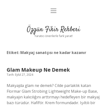
menüyü
Gizlilik Politikası
aç
Hakkımızda
Özgün Fikir Rehberi
Yasal Uyarı
Yaratıcı önerilerle fark yarat!
Etiket:
Makyaj sanatçısı ne kadar kazanır
Glam Makeup Ne Demek
Tarih: Eylül 27, 2024
Makyajda glam ne demek? Cilde parlaklık katan
Flormar Glam Strobing Lightweight Make-up Base,
makyajın kalıcılığını arttırmayı hedefleyen bir makyaj
bazı türüdür. Hafiftir. Krem formundadır. Işıltılı bir