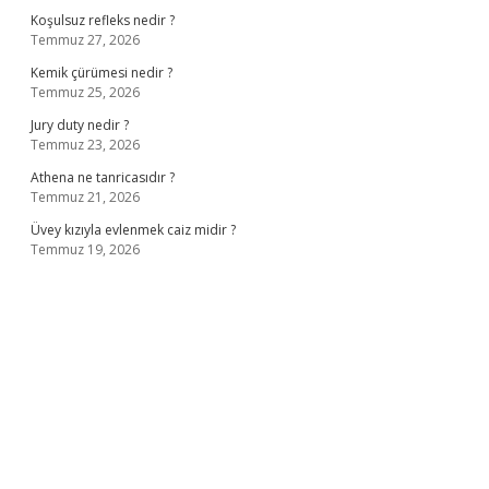
Koşulsuz refleks nedir ?
Temmuz 27, 2026
Kemik çürümesi nedir ?
Temmuz 25, 2026
Jury duty nedir ?
Temmuz 23, 2026
Athena ne tanricasıdır ?
Temmuz 21, 2026
Üvey kızıyla evlenmek caiz midir ?
Temmuz 19, 2026
ş
ilbet giriş adresi
www.betexper.xyz/