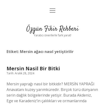
menüyü
Gizlilik Politikası
aç
Hakkımızda
Özgün Fikir Rehberi
Yasal Uyarı
Yaratıcı önerilerle fark yarat!
Etiket:
Mersin ağacı nasıl yetiştirilir
Mersin Nasil Bir Bitki
Tarih: Aralık 28, 2024
Mersin yaprağı nasıl bir bitkidir? MERSİN YAPRAĞI
Anavatanı kuzey yarımküredir. Birçok türü dünyanın
serin dağlık bölgelerinde yetişir. Burada Akdeniz,
Ege ve Karadeniz’in çalılıkları ve ormanlarında