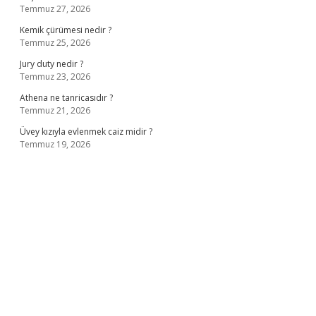
Temmuz 27, 2026
Kemik çürümesi nedir ?
Temmuz 25, 2026
Jury duty nedir ?
Temmuz 23, 2026
Athena ne tanricasıdır ?
Temmuz 21, 2026
Üvey kızıyla evlenmek caiz midir ?
Temmuz 19, 2026
ş
ilbet giriş adresi
www.betexper.xyz/