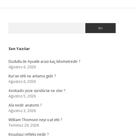
Sidebar
Arama
Son Yazılar
Dudullu ile Ayvalık arası kaç kilometredir ?
Ağustos 6, 2026
Kur’an ehli ne anlama gelir ?
Ağustos 6, 2026
Avokado yüze sürülürse ne olur ?
Ağustos 5, 2026
Ala nedir anatomi ?
Ağustos 3, 2026
William Thomson neyi icat etti ?
Temmuz 29, 2026
Koşulsuz refleks nedir ?